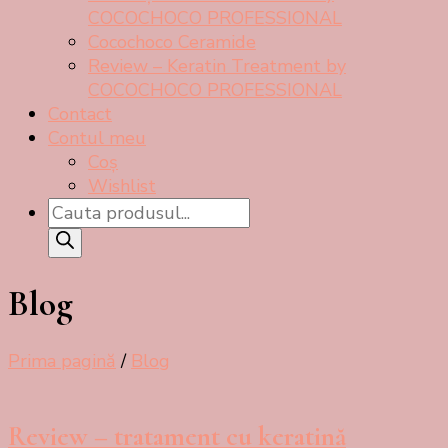
COCOCHOCO PROFESSIONAL
Cocochoco Ceramide
Review – Keratin Treatment by
COCOCHOCO PROFESSIONAL
Contact
Contul meu
Coș
Wishlist
Products
search
Blog
Prima pagină
/
Blog
Review – tratament cu keratină