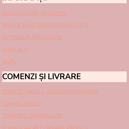
DISCOUNTURI, REDUCERI
POLITICA DE CONFIDEN
Ț
IALITATE
ÎNTREBĂRI
FRECVENTE
CONTACT
ANPC
COMENZI ȘI LIVRARE
CONTUL MEU LA COCOCHOCOPRO.RO
CUM PL
Ă
TESC?
LIVRAREA COMENZILOR
FORMULAR RETURNARE PRODUS