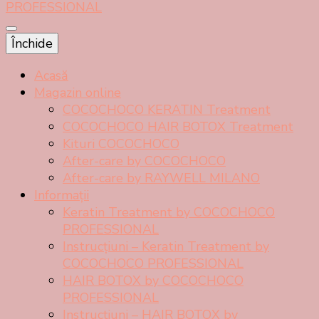
Tratament cu keratină braziliană COCOCHOCO
Prețuri începând de la 21 lei!
Închide
PROFESSIONAL
Acasă
Magazin online
COCOCHOCO KERATIN Treatment
COCOCHOCO HAIR BOTOX Treatment
Kituri COCOCHOCO
After-care by COCOCHOCO
After-care by RAYWELL MILANO
Informații
Keratin Treatment by COCOCHOCO
PROFESSIONAL
Instrucțiuni – Keratin Treatment by
COCOCHOCO PROFESSIONAL
HAIR BOTOX by COCOCHOCO
PROFESSIONAL
Instrucțiuni – HAIR BOTOX by