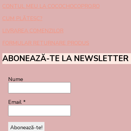
CONTUL MEU LA COCOCHOCOPRO.RO
CUM PL
Ă
TESC?
LIVRAREA COMENZILOR
FORMULAR RETURNARE PRODUS
ABONEAZĂ-TE LA NEWSLETTER
Nume
Email
*