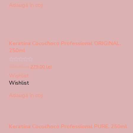
349,00 lei.
Adaugă în coș
Keratina Cocochoco Professional ORIGINAL,
250ml
Prețul
Prețul
Evaluat
349,00
lei
279,00
lei
la
inițial
curent
Wishlist
0
a
este:
din
Wishlist
5
fost:
279,00 lei.
349,00 lei.
Adaugă în coș
Keratina Cocochoco Professional PURE, 250ml