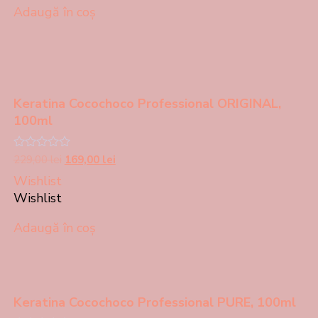
229,00 lei.
Adaugă în coș
Keratina Cocochoco Professional ORIGINAL,
100ml
Prețul
Prețul
Evaluat
229,00
lei
169,00
lei
la
inițial
curent
Wishlist
0
a
este:
din
Wishlist
5
fost:
169,00 lei.
229,00 lei.
Adaugă în coș
Keratina Cocochoco Professional PURE, 100ml