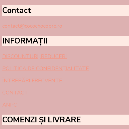
Contact
contact@cocochocopro.ro
INFORMAȚII
DISCOUNTURI, REDUCERI
POLITICA DE CONFIDEN
Ț
IALITATE
ÎNTREBĂRI
FRECVENTE
CONTACT
ANPC
COMENZI ȘI LIVRARE