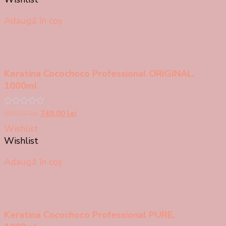
5
fost:
749,00 lei.
899,00 lei.
Adaugă în coș
Keratina Cocochoco Professional ORIGINAL,
1000ml
Prețul
Prețul
Evaluat
899,00
lei
749,00
lei
la
inițial
curent
Wishlist
0
a
este:
din
Wishlist
5
fost:
749,00 lei.
899,00 lei.
Adaugă în coș
Keratina Cocochoco Professional PURE,