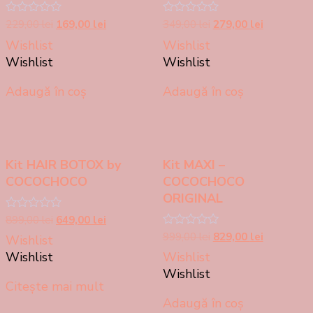
Prețul
Prețul
Prețul
Prețul
Evaluat
229,00
lei
169,00
lei
Evaluat
349,00
lei
279,00
lei
la
la
inițial
curent
inițial
curent
Wishlist
Wishlist
0
0
a
este:
a
este:
din
din
Wishlist
Wishlist
5
5
fost:
169,00 lei.
fost:
279,00 lei.
229,00 lei.
349,00 lei.
Adaugă în coș
Adaugă în coș
Kit HAIR BOTOX by
Kit MAXI –
COCOCHOCO
COCOCHOCO
ORIGINAL
Prețul
Prețul
Evaluat
899,00
lei
649,00
lei
la
inițial
curent
Prețul
Prețul
Evaluat
999,00
lei
829,00
lei
Wishlist
0
la
a
este:
inițial
curent
din
Wishlist
Wishlist
0
5
fost:
649,00 lei.
a
este:
din
Wishlist
899,00 lei.
5
fost:
829,00 lei.
Citește mai mult
999,00 lei.
Adaugă în coș