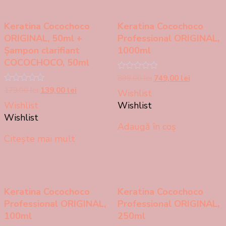
Keratina Cocochoco
Keratina Cocochoco
ORIGINAL, 50ml +
Professional ORIGINAL,
Șampon clarifiant
1000ml
COCOCHOCO, 50ml
Prețul
Prețul
Evaluat
899,00
lei
749,00
lei
la
inițial
curent
Prețul
Prețul
Evaluat
179,00
lei
139,00
lei
Wishlist
0
la
a
este:
inițial
curent
din
Wishlist
Wishlist
0
5
fost:
749,00 lei.
a
este:
din
Wishlist
899,00 lei.
5
fost:
139,00 lei.
Adaugă în coș
179,00 lei.
Citește mai mult
Keratina Cocochoco
Keratina Cocochoco
Professional ORIGINAL,
Professional ORIGINAL,
100ml
250ml