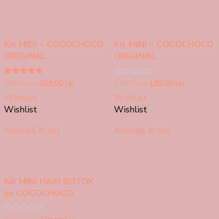
Kit MIDI – COCOCHOCO
Kit MINI – COCOCHOCO
ORIGINAL
ORIGINAL
Prețul
Prețul
Prețul
Prețul
Evaluat la
449,00
lei
309,00
lei
Evaluat
249,00
lei
189,00
lei
5.00
la
inițial
curent
inițial
curent
Wishlist
Wishlist
din 5
0
a
este:
a
este:
din
Wishlist
Wishlist
5
fost:
309,00 lei.
fost:
189,00 lei.
449,00 lei.
249,00 lei.
Adaugă în coș
Adaugă în coș
Kit MINI HAIR BOTOX
by COCOCHOCO
Evaluat