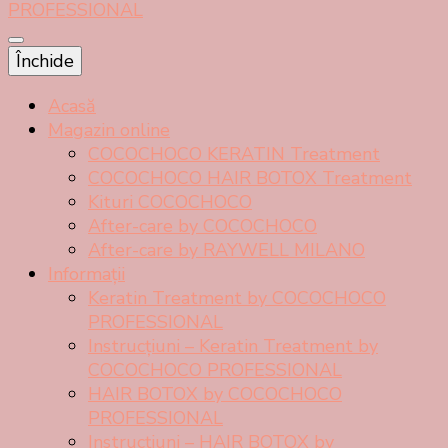
Tratament cu keratină braziliană COCOCHOCO
Prețuri începând de la 21 lei!
Închide
PROFESSIONAL
Acasă
Magazin online
COCOCHOCO KERATIN Treatment
COCOCHOCO HAIR BOTOX Treatment
Kituri COCOCHOCO
After-care by COCOCHOCO
After-care by RAYWELL MILANO
Informații
Keratin Treatment by COCOCHOCO
PROFESSIONAL
Instrucțiuni – Keratin Treatment by
COCOCHOCO PROFESSIONAL
HAIR BOTOX by COCOCHOCO
PROFESSIONAL
Instrucțiuni – HAIR BOTOX by