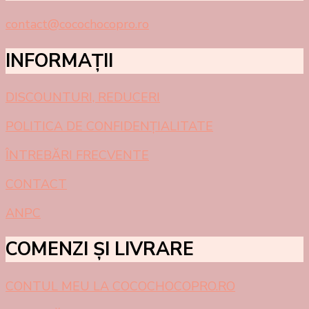
contact@cocochocopro.ro
INFORMAȚII
DISCOUNTURI, REDUCERI
POLITICA DE CONFIDEN
Ț
IALITATE
ÎNTREBĂRI
FRECVENTE
CONTACT
ANPC
COMENZI ȘI LIVRARE
CONTUL MEU LA COCOCHOCOPRO.RO